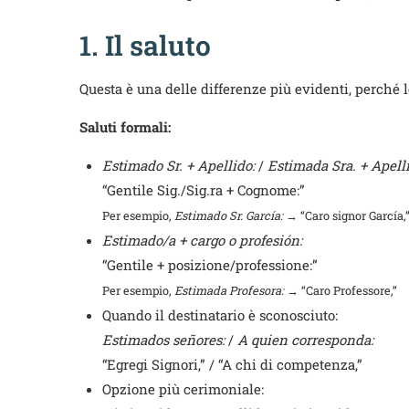
1. Il saluto
Questa è una delle differenze più evidenti, perché l
Saluti formali:
Estimado Sr. + Apellido:
/
Estimada Sra. + Apelli
“Gentile Sig./Sig.ra + Cognome:”
Per esempio,
Estimado Sr. García:
→ “Caro signor García,
Estimado/a + cargo o profesión:
“Gentile + posizione/professione:”
Per esempio,
Estimada Profesora:
→ “Caro Professore,”
Quando il destinatario è sconosciuto:
Estimados señores:
/
A quien corresponda:
“Egregi Signori,” / “A chi di competenza,”
Opzione più cerimoniale: