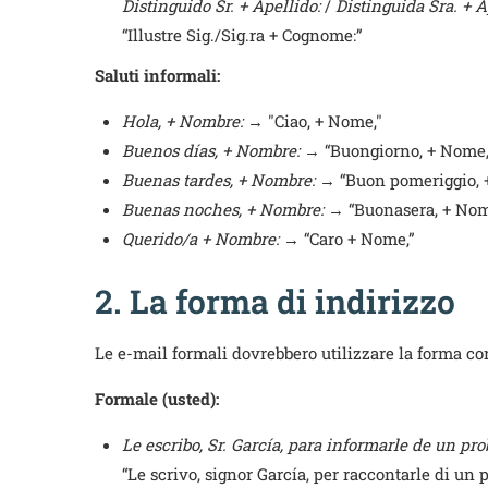
Distinguido Sr. + Apellido:
/
Distinguida Sra. + A
“Illustre Sig./Sig.ra + Cognome:”
Saluti informali:
Hola, + Nombre:
→ "Ciao, + Nome,"
Buenos días, + Nombre:
→ “Buongiorno, + Nome,
Buenas tardes, + Nombre:
→ “Buon pomeriggio, 
Buenas noches, + Nombre:
→ “Buonasera, + Nom
Querido/a + Nombre:
→ “Caro + Nome,”
2. La forma di indirizzo
Le e-mail formali dovrebbero utilizzare la forma co
Formale (usted):
Le escribo, Sr. García, para informarle de un pr
“Le scrivo, signor García, per raccontarle di un p