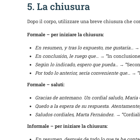
5. La chiusura
Dopo il corpo, utilizzare una breve chiusura che cor
Formale – per iniziare la chiusura:
En resumen, y tras lo expuesto, me gustaría…
→ “
En conclusión, le ruego que…
→ “In conclusione,
Según lo indicado, espero que pueda…
→ “Second
Por todo lo anterior, sería conveniente que…
→ “P
Formale – saluti:
Gracias de antemano. Un cordial saludo, María
Quedo a la espera de su respuesta. Atentamente
Saludos cordiales, Marta Fernández.
→ “Cordiali
Informale – per iniziare la chiusura:
En resumen, después de todo lo que te he conta