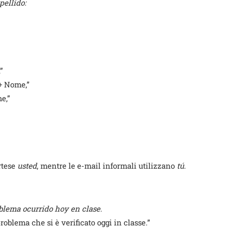
pellido:
”
+ Nome,”
e,”
rtese
usted
, mentre le e-mail informali utilizzano
tú
.
oblema ocurrido hoy en clase.
roblema che si è verificato oggi in classe.”