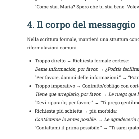
"Come stai, María? Spero che tu stia bene. Volevo
4. Il corpo del messaggio
Nella scrittura formale, mantieni una struttura conc
riformulazioni comuni.
Troppo diretto → Richiesta formale cortese:
Deme información, por favor.
→
¿Podría facilit
“Per favore, dammi delle informazioni.” → “Potre
Troppo imperativo → Contratto/obbligo con cort
Tiene que arreglarlo, por favor.
→
Le ruego que 
“Devi ripararlo, per favore.” → “Ti prego gentilme
Richiesta più schietta → più morbida:
Contácteme lo antes posible.
→
Le agradecería 
“Contattami il prima possibile.” → “Ti sarei grato