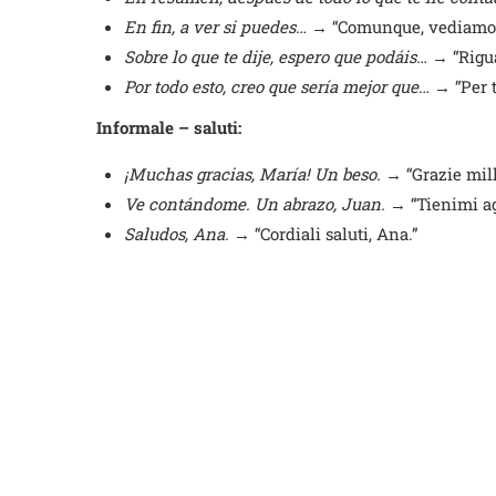
En fin, a ver si puedes…
→ “Comunque, vediamo s
Sobre lo que te dije, espero que podáis…
→ “Rigua
Por todo esto, creo que sería mejor que…
→ “Per t
Informale – saluti:
¡Muchas gracias, María! Un beso.
→ “Grazie mill
Ve contándome. Un abrazo, Juan.
→ “Tienimi ag
Saludos, Ana.
→ “Cordiali saluti, Ana.”