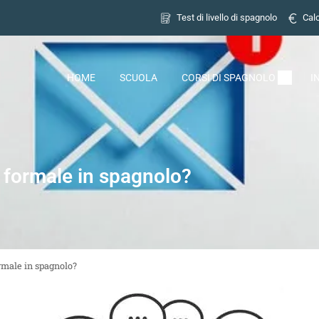
Test di livello di spagnolo
Calc
HOME
SCUOLA
CORSI DI SPAGNOLO
I
 formale in spagnolo?
rmale in spagnolo?