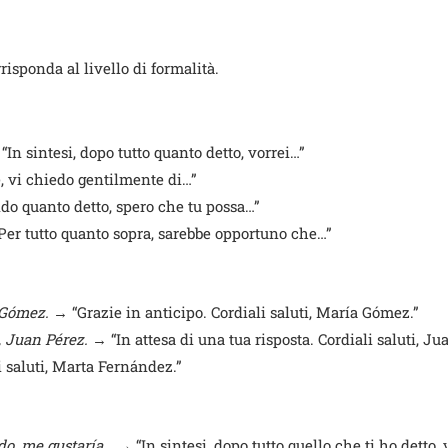
risponda al livello di formalità.
In sintesi, dopo tutto quanto detto, vorrei…”
 vi chiedo gentilmente di…”
o quanto detto, spero che tu possa…”
er tutto quanto sopra, sarebbe opportuno che…”
 Gómez.
→ “Grazie in anticipo. Cordiali saluti, María Gómez.”
, Juan Pérez.
→ “In attesa di una tua risposta. Cordiali saluti, Ju
 saluti, Marta Fernández.”
do, me gustaría…
→ “In sintesi, dopo tutto quello che ti ho detto, 