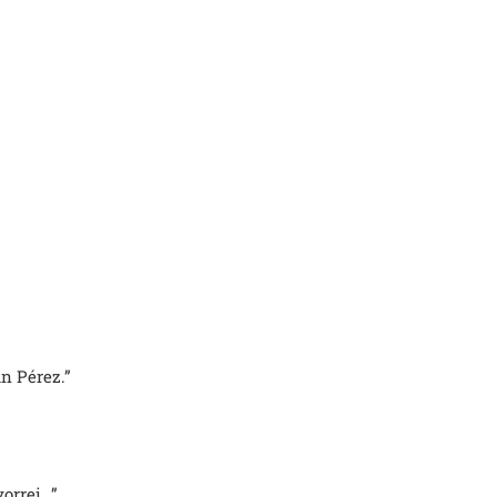
an Pérez.”
vorrei…”