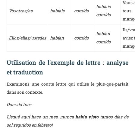
Vous 
habíais
Vosotros/as
habíais
comido
tous
comido
mang
Ils/vo
habían
Ellos/ellas/ustedes
habían
comido
aviez 
comido
mang
Utilisation de l'exemple de lettre : analyse
et traduction
Examinons une courte lettre qui utilise le plus-que-parfait
dans son contexte.
Querida Inés:
Llegué aquí hace un mes, ¡nunca
había visto
tantos días de
sol seguidos en febrero!