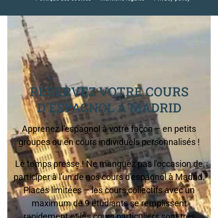
RÉSERVEZ VOTRE COURS
D'ESPAGNOL À MADRID
Apprenez l’espagnol à votre façon – en petits
groupes ou en cours individuels personnalisés !
Le temps presse ! Ne manquez pas l'occasion de
participer à l'un de nos cours d'espagnol à Madrid.
Places limitées – les cours collectifs avec un
maximum de 9 étudiants se remplissent
rapidement et les cours particuliers sont très