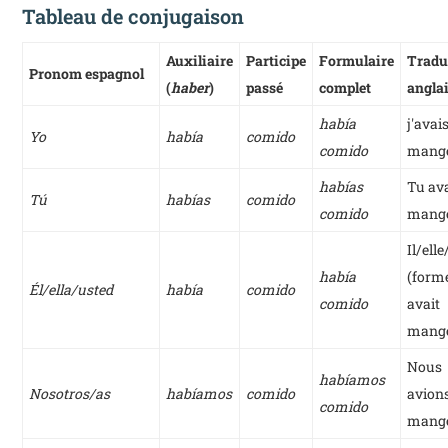
Tableau de conjugaison
Auxiliaire
Participe
Formulaire
Tradu
Pronom espagnol
(
haber
)
passé
complet
angla
había
j'avai
Yo
había
comido
comido
mang
habías
Tu av
Tú
habías
comido
comido
mang
Il/elle
había
(forme
Él/ella/usted
había
comido
comido
avait
mang
Nous
habíamos
Nosotros/as
habíamos
comido
avion
comido
mang