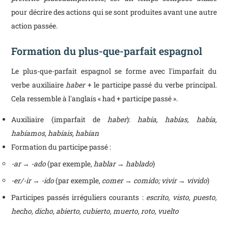
pour décrire des actions qui se sont produites avant une autre
action passée.
Formation du plus-que-parfait espagnol
Le plus-que-parfait espagnol se forme avec l'imparfait du
verbe auxiliaire
haber
+ le participe passé du verbe principal.
Cela ressemble à l'anglais « had + participe passé ».
Auxiliaire (imparfait de
haber
):
había, habías, había,
habíamos, habíais, habían
Formation du participe passé :
-ar
→
-ado
(par exemple,
hablar → hablado
)
-er/-ir
→
-ido
(par exemple,
comer → comido; vivir → vivido
)
Participes passés irréguliers courants :
escrito, visto, puesto,
hecho, dicho, abierto, cubierto, muerto, roto, vuelto