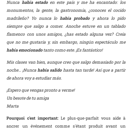
Nunca
había estado
en este país y me ha encantado: los
monumentos, la gente, la gastronomía, ¿conoces el
cocido
madrileño
? Yo nunca lo
había probado
y ahora lo pido
siempre que salgo a comer. Anoche estuve en un
tablado
flamenco
con unos amigos, ¿has estado alguna vez? Creía
que no me gustaría y, sin embargo, ningún espectáculo me
había emocionado
tanto como este. ¡Es fantástico!
Mis clases van bien, aunque creo que salgo demasiado por la
noche… ¡Nunca
había salido
hasta tan tarde! Así que a partir
de ahora voy a estudiar más.
¡Espero que vengas pronto a verme!
Un besote de tu amiga
Marta
Pourquoi c'est important:
Le plus-que-parfait vous aide à
ancrer un événement comme s'étant produit avant un